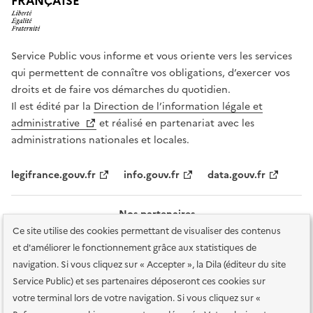
FRANÇAISE
Service Public vous informe et vous oriente vers les services
qui permettent de connaître vos obligations, d’exercer vos
droits et de faire vos démarches du quotidien.
Il est édité par la
Direction de l’information légale et
administrative
et réalisé en partenariat avec les
administrations nationales et locales.
legifrance.gouv.fr
info.gouv.fr
data.gouv.fr
Nos partenaires
Ce site utilise des cookies permettant de visualiser des contenus
et d'améliorer le fonctionnement grâce aux statistiques de
navigation. Si vous cliquez sur « Accepter », la Dila (éditeur du site
Service Public) et ses partenaires déposeront ces cookies sur
votre terminal lors de votre navigation. Si vous cliquez sur «
Plan du site
Accessibilité : totalement conforme
Accessibilité des