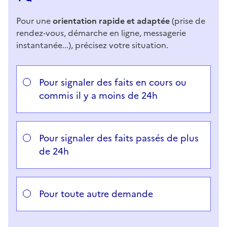
Pour une
orientation rapide et adaptée
(prise de
rendez-vous, démarche en ligne, messagerie
instantanée...), précisez votre situation.
Répondez aux questions successives et les réponses 
Vous avez choisi
Choisissez votre cas
Pour signaler des faits en cours ou
commis il y a moins de 24h
Pour signaler des faits passés de plus
de 24h
Pour toute autre demande