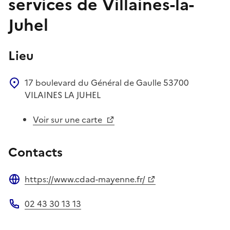
services de Villaines-la-
Juhel
Lieu
17 boulevard du Général de Gaulle
53700
VILAINES LA JUHEL
Voir sur une carte
Contacts
https://www.cdad-mayenne.fr/
Site web
02 43 30 13 13
Téléphone