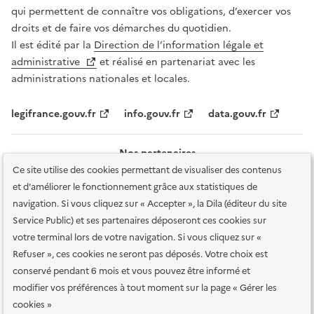
qui permettent de connaître vos obligations, d’exercer vos
droits et de faire vos démarches du quotidien.
Il est édité par la
Direction de l’information légale et
administrative
et réalisé en partenariat avec les
administrations nationales et locales.
legifrance.gouv.fr
info.gouv.fr
data.gouv.fr
Nos partenaires
Ce site utilise des cookies permettant de visualiser des contenus
et d'améliorer le fonctionnement grâce aux statistiques de
navigation. Si vous cliquez sur « Accepter », la Dila (éditeur du site
Service Public) et ses partenaires déposeront ces cookies sur
votre terminal lors de votre navigation. Si vous cliquez sur «
Plan du site
Accessibilité : totalement conforme
Accessibilité des
Refuser », ces cookies ne seront pas déposés. Votre choix est
services en ligne
Mentions légales
Données personnelles et sécurité
conservé pendant 6 mois et vous pouvez être informé et
modifier vos préférences à tout moment sur la page « Gérer les
Conditions générales d'utilisation
Gestion des cookies
cookies »