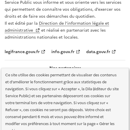
Service Public vous informe et vous oriente vers les services
qui permettent de connaître vos obligations, d’exercer vos
droits et de faire vos démarches du quotidien.
Il est édité par la
Direction de l’information légale et
administrative
et réalisé en partenariat avec les
administrations nationales et locales.
legifrance.gouv.fr
info.gouv.fr
data.gouv.fr
Nos partenaires
Ce site utilise des cookies permettant de visualiser des contenus
et d'améliorer le fonctionnement grâce aux statistiques de
navigation. Si vous cliquez sur « Accepter », la Dila (éditeur du site
Service Public) et ses partenaires déposeront ces cookies sur
votre terminal lors de votre navigation. Si vous cliquez sur «
Plan du site
Accessibilité : totalement conforme
Accessibilité des
Refuser », ces cookies ne seront pas déposés. Votre choix est
services en ligne
Mentions légales
Données personnelles et sécurité
conservé pendant 6 mois et vous pouvez être informé et
modifier vos préférences à tout moment sur la page « Gérer les
Conditions générales d'utilisation
Gestion des cookies