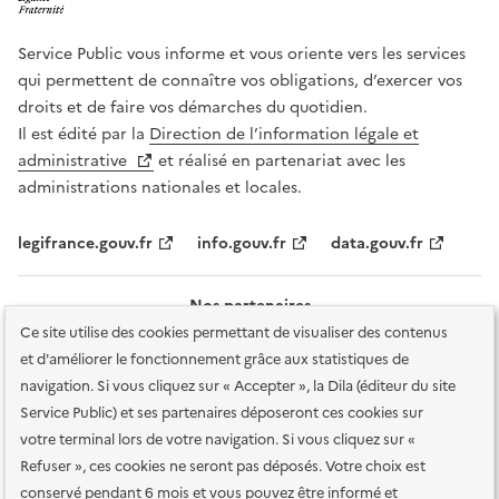
Service Public vous informe et vous oriente vers les services
qui permettent de connaître vos obligations, d’exercer vos
droits et de faire vos démarches du quotidien.
Il est édité par la
Direction de l’information légale et
administrative
et réalisé en partenariat avec les
administrations nationales et locales.
legifrance.gouv.fr
info.gouv.fr
data.gouv.fr
Nos partenaires
Ce site utilise des cookies permettant de visualiser des contenus
et d'améliorer le fonctionnement grâce aux statistiques de
navigation. Si vous cliquez sur « Accepter », la Dila (éditeur du site
Service Public) et ses partenaires déposeront ces cookies sur
votre terminal lors de votre navigation. Si vous cliquez sur «
Plan du site
Accessibilité : totalement conforme
Accessibilité des
Refuser », ces cookies ne seront pas déposés. Votre choix est
services en ligne
Mentions légales
Données personnelles et sécurité
conservé pendant 6 mois et vous pouvez être informé et