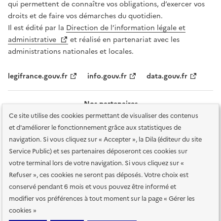
qui permettent de connaître vos obligations, d’exercer vos
droits et de faire vos démarches du quotidien.
Il est édité par la
Direction de l’information légale et
administrative
et réalisé en partenariat avec les
administrations nationales et locales.
legifrance.gouv.fr
info.gouv.fr
data.gouv.fr
Nos partenaires
Ce site utilise des cookies permettant de visualiser des contenus
et d'améliorer le fonctionnement grâce aux statistiques de
navigation. Si vous cliquez sur « Accepter », la Dila (éditeur du site
Service Public) et ses partenaires déposeront ces cookies sur
votre terminal lors de votre navigation. Si vous cliquez sur «
Plan du site
Accessibilité : totalement conforme
Accessibilité des
Refuser », ces cookies ne seront pas déposés. Votre choix est
services en ligne
Mentions légales
Données personnelles et sécurité
conservé pendant 6 mois et vous pouvez être informé et
modifier vos préférences à tout moment sur la page « Gérer les
Conditions générales d'utilisation
Gestion des cookies
cookies »