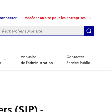
connecter
Accéder au site pour les entreprises
echerche
Recherche
Annuaire
Contacter
s
de l’administration
Service Public
rs (SIP) -