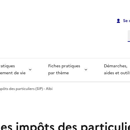
Se 
R
ratiques
Fiches pratiques
Démarches,
ement de vie
par thème
aides et outil
pôts des particuliers (SIP) - Albi
es impôts des particulie