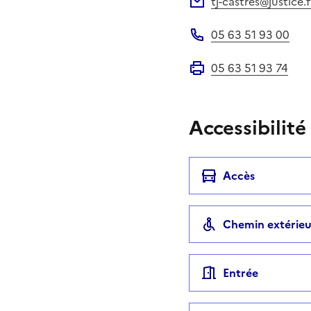
tj-castres@justice.f
Adresse électronique
05 63 51 93 00
Téléphone
05 63 51 93 74
Fax
Accessibilité
Accès
Chemin extérieu
Entrée