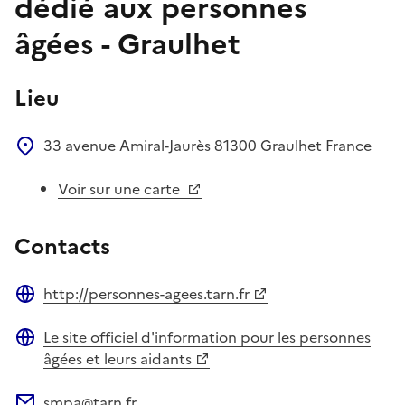
dédié aux personnes
âgées - Graulhet
Lieu
33 avenue Amiral-Jaurès
81300
Graulhet
France
Voir sur une carte
Contacts
http://personnes-agees.tarn.fr
Site web
Le site officiel d'information pour les personnes
Site web
âgées et leurs aidants
smpa@tarn.fr