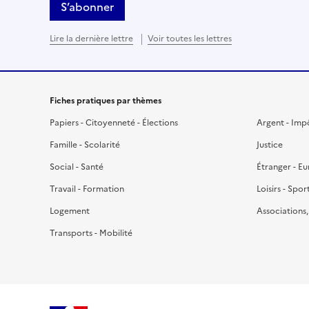
S’abonner
Lire la dernière lettre
Voir toutes les lettres
Fiches pratiques par thèmes
Papiers - Citoyenneté - Élections
Argent - Imp
Famille - Scolarité
Justice
Social - Santé
Étranger - E
Travail - Formation
Loisirs - Spor
Logement
Associations
Transports - Mobilité