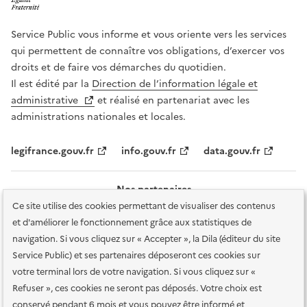
Service Public vous informe et vous oriente vers les services
qui permettent de connaître vos obligations, d’exercer vos
droits et de faire vos démarches du quotidien.
Il est édité par la
Direction de l’information légale et
administrative
et réalisé en partenariat avec les
administrations nationales et locales.
legifrance.gouv.fr
info.gouv.fr
data.gouv.fr
Nos partenaires
Ce site utilise des cookies permettant de visualiser des contenus
et d'améliorer le fonctionnement grâce aux statistiques de
navigation. Si vous cliquez sur « Accepter », la Dila (éditeur du site
Service Public) et ses partenaires déposeront ces cookies sur
votre terminal lors de votre navigation. Si vous cliquez sur «
Plan du site
Accessibilité : totalement conforme
Accessibilité des
Refuser », ces cookies ne seront pas déposés. Votre choix est
services en ligne
Mentions légales
Données personnelles et sécurité
conservé pendant 6 mois et vous pouvez être informé et