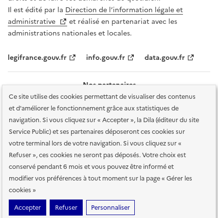
Il est édité par la
Direction de l’information légale et
administrative
et réalisé en partenariat avec les
administrations nationales et locales.
legifrance.gouv.fr
info.gouv.fr
data.gouv.fr
Nos partenaires
Ce site utilise des cookies permettant de visualiser des contenus
et d'améliorer le fonctionnement grâce aux statistiques de
navigation. Si vous cliquez sur « Accepter », la Dila (éditeur du site
Service Public) et ses partenaires déposeront ces cookies sur
votre terminal lors de votre navigation. Si vous cliquez sur «
Plan du site
Accessibilité : totalement conforme
Accessibilité des
Refuser », ces cookies ne seront pas déposés. Votre choix est
services en ligne
Mentions légales
Données personnelles et sécurité
conservé pendant 6 mois et vous pouvez être informé et
modifier vos préférences à tout moment sur la page « Gérer les
Conditions générales d'utilisation
Gestion des cookies
cookies »
Sauf mention contraire, tous les contenus de ce site sont sous
licence
Accepter
Refuser
Personnaliser
etalab-2.0