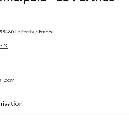
66480
Le Perthus
France
e
il.com
nisation