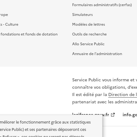
Formulaires administratifs (cerfas)
urope
Simulateurs
ts - Culture
Modèles de lettres
, fondations et fonds de dotation
Outils de recherche
Allo Service Public
Annuaire de l'administration
Service Public vous informe et 
connaître vos obligations, d’ex
Il est édité par la
Direction de 
partenariat avec les administra
legifrance.gouv.fr
info.go
'améliorer le fonctionnement grâce aux statistiques
 Service Public) et ses partenaires déposeront ces
 « Refuser », ces cookies ne seront pas déposés.