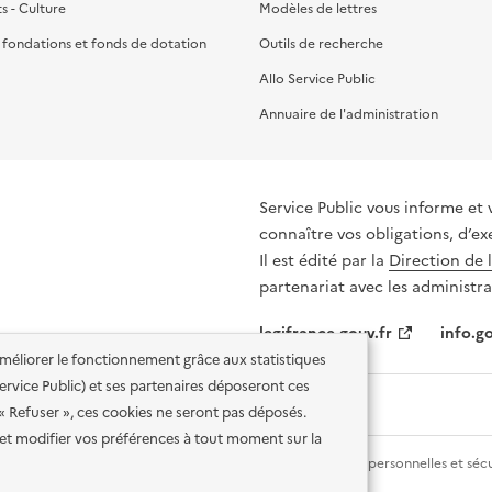
ts - Culture
Modèles de lettres
, fondations et fonds de dotation
Outils de recherche
Allo Service Public
Annuaire de l'administration
Service Public vous informe et 
connaître vos obligations, d’ex
Il est édité par la
Direction de 
partenariat avec les administra
legifrance.gouv.fr
info.go
'améliorer le fonctionnement grâce aux statistiques
 Service Public) et ses partenaires déposeront ces
 « Refuser », ces cookies ne seront pas déposés.
et modifier vos préférences à tout moment sur la
lité des services en ligne
Mentions légales
Données personnelles et sécu