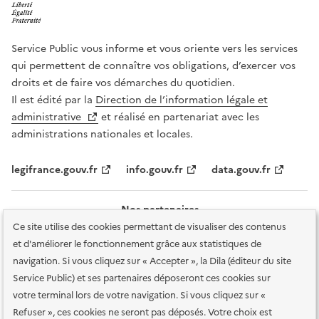
Service Public vous informe et vous oriente vers les services
qui permettent de connaître vos obligations, d’exercer vos
droits et de faire vos démarches du quotidien.
Il est édité par la
Direction de l’information légale et
administrative
et réalisé en partenariat avec les
administrations nationales et locales.
legifrance.gouv.fr
info.gouv.fr
data.gouv.fr
Nos partenaires
Ce site utilise des cookies permettant de visualiser des contenus
et d'améliorer le fonctionnement grâce aux statistiques de
navigation. Si vous cliquez sur « Accepter », la Dila (éditeur du site
Service Public) et ses partenaires déposeront ces cookies sur
votre terminal lors de votre navigation. Si vous cliquez sur «
Plan du site
Accessibilité : totalement conforme
Accessibilité des
Refuser », ces cookies ne seront pas déposés. Votre choix est