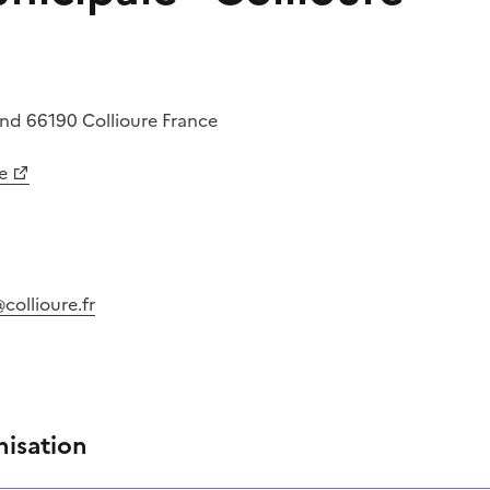
and
66190
Collioure
France
e
collioure.fr
nisation