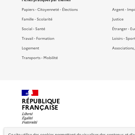
Papiers - Citoyenneté - Élections
Argent - Imp
Famille - Scolarité
Justice
Social - Santé
Étranger - E
Travail - Formation
Loisirs - Spor
Logement
Associations
Transports - Mobilité
RÉPUBLIQUE
FRANÇAISE
Ce site utilise des cookies permettant de visualiser des contenus et d