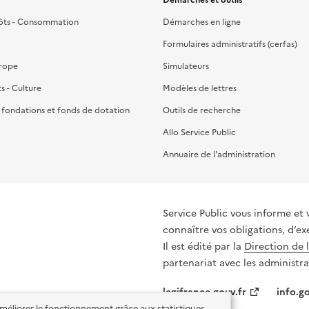
ôts - Consommation
Démarches en ligne
Formulaires administratifs (cerfas)
urope
Simulateurs
ts - Culture
Modèles de lettres
, fondations et fonds de dotation
Outils de recherche
Allo Service Public
Annuaire de l'administration
Service Public vous informe et 
connaître vos obligations, d’ex
Il est édité par la
Direction de 
partenariat avec les administra
legifrance.gouv.fr
info.go
'améliorer le fonctionnement grâce aux statistiques