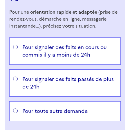
Pour une
orientation rapide et adaptée
(prise de
rendez-vous, démarche en ligne, messagerie
instantanée...), précisez votre situation.
Répondez aux questions successives et les réponses 
Vous avez choisi
Choisissez votre cas
Pour signaler des faits en cours ou
commis il y a moins de 24h
Pour signaler des faits passés de plus
de 24h
Pour toute autre demande