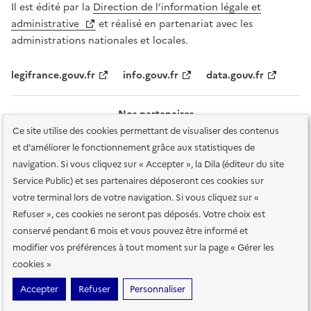
Il est édité par la
Direction de l’information légale et
administrative
et réalisé en partenariat avec les
administrations nationales et locales.
legifrance.gouv.fr
info.gouv.fr
data.gouv.fr
Nos partenaires
Ce site utilise des cookies permettant de visualiser des contenus
et d'améliorer le fonctionnement grâce aux statistiques de
navigation. Si vous cliquez sur « Accepter », la Dila (éditeur du site
Service Public) et ses partenaires déposeront ces cookies sur
votre terminal lors de votre navigation. Si vous cliquez sur «
Plan du site
Accessibilité : totalement conforme
Accessibilité des
Refuser », ces cookies ne seront pas déposés. Votre choix est
services en ligne
Mentions légales
Données personnelles et sécurité
conservé pendant 6 mois et vous pouvez être informé et
modifier vos préférences à tout moment sur la page « Gérer les
Conditions générales d'utilisation
Gestion des cookies
cookies »
Sauf mention contraire, tous les contenus de ce site sont sous
licence
Accepter
Refuser
Personnaliser
etalab-2.0