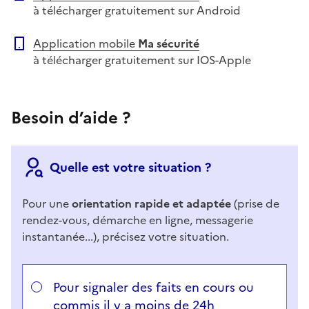
à télécharger gratuitement sur Android
Application mobile
Ma sécurité
à télécharger gratuitement sur IOS-Apple
Besoin d’aide ?
Quelle est votre situation ?
Pour une
orientation rapide et adaptée
(prise de
rendez-vous, démarche en ligne, messagerie
instantanée...), précisez votre situation.
Répondez aux questions successives et les réponses 
Vous avez choisi
Choisissez votre cas
Pour signaler des faits en cours ou
commis il y a moins de 24h