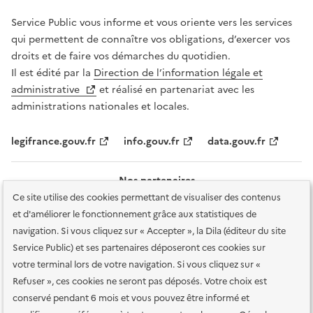
Service Public vous informe et vous oriente vers les services
qui permettent de connaître vos obligations, d’exercer vos
droits et de faire vos démarches du quotidien.
Il est édité par la
Direction de l’information légale et
administrative
et réalisé en partenariat avec les
administrations nationales et locales.
legifrance.gouv.fr
info.gouv.fr
data.gouv.fr
Nos partenaires
Ce site utilise des cookies permettant de visualiser des contenus
et d'améliorer le fonctionnement grâce aux statistiques de
navigation. Si vous cliquez sur « Accepter », la Dila (éditeur du site
Service Public) et ses partenaires déposeront ces cookies sur
votre terminal lors de votre navigation. Si vous cliquez sur «
Plan du site
Accessibilité : totalement conforme
Accessibilité des
Refuser », ces cookies ne seront pas déposés. Votre choix est
services en ligne
Mentions légales
Données personnelles et sécurité
conservé pendant 6 mois et vous pouvez être informé et