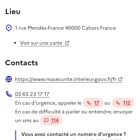
Lieu
1 rue Mendès-France
46000
Cahors
France
Voir sur une carte
Contacts
https://www.masecurite.interieur.gouv.fr/fr
Site web
05 65 23 17 17
Téléphone
En cas d’urgence, appeler le
17
ou
112
En cas de difficulté à parler ou entendre, envoyer
un sms au
114
Vous avez contacté un numéro d’urgence ?