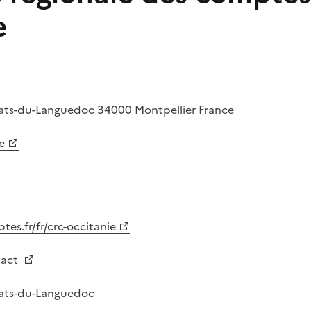
e
tats-du-Languedoc
34000
Montpellier
France
e
es.fr/fr/crc-occitanie
tact
tats-du-Languedoc