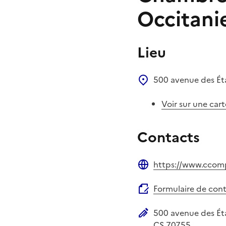
Occitani
Lieu
500 avenue des É
Voir sur une cart
Contacts
https://www.ccompt
Site web
Formulaire de con
500 avenue des É
Adresse postale
CS 70755