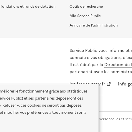
, fondations et fonds de dotation
Outils de recherche
Allo Service Public
Annuaire de l'administration
Service Public vous informe et 
connaître vos obligations, d’ex
Il est édité par la
Direction de 
partenariat avec les administra
legifrance.gouv.fr
info.go
'améliorer le fonctionnement grâce aux statistiques
 Service Public) et ses partenaires déposeront ces
 « Refuser », ces cookies ne seront pas déposés.
et modifier vos préférences à tout moment sur la
lité des services en ligne
Mentions légales
Données personnelles et sécu