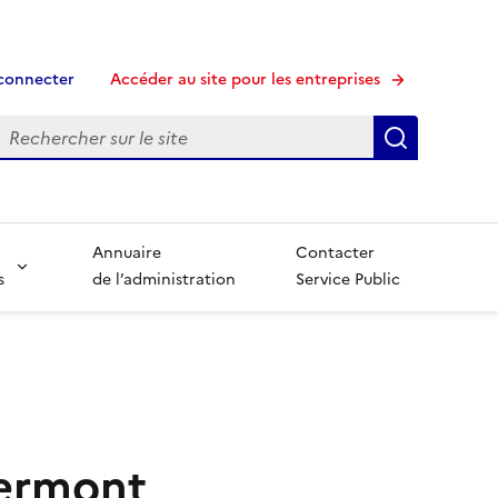
connecter
Accéder au site pour les entreprises
echerche
Recherche
Annuaire
Contacter
s
de l’administration
Service Public
lermont