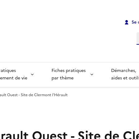
Se 
R
ratiques
Fiches pratiques
Démarches,
ement de vie
par thème
aides et outil
ult Ouest - Site de Clermont l'Hérault
rault Ouest - Site de C