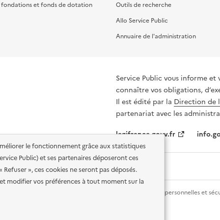
, fondations et fonds de dotation
Outils de recherche
Allo Service Public
Annuaire de l'administration
Service Public vous informe et 
connaître vos obligations, d’ex
Il est édité par la
Direction de 
partenariat avec les administra
legifrance.gouv.fr
info.go
'améliorer le fonctionnement grâce aux statistiques
 Service Public) et ses partenaires déposeront ces
 « Refuser », ces cookies ne seront pas déposés.
et modifier vos préférences à tout moment sur la
lité des services en ligne
Mentions légales
Données personnelles et sécu