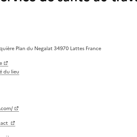
nquière
Plan du Negalat
34970
Lattes
France
e
té du lieu
s.com/
tact