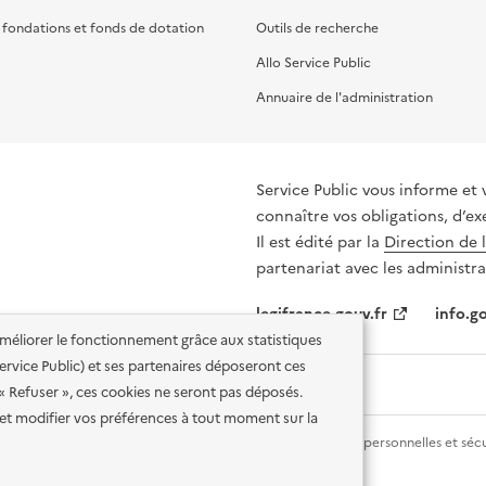
, fondations et fonds de dotation
Outils de recherche
Allo Service Public
Annuaire de l'administration
Service Public vous informe et 
connaître vos obligations, d’ex
Il est édité par la
Direction de 
partenariat avec les administra
legifrance.gouv.fr
info.go
'améliorer le fonctionnement grâce aux statistiques
 Service Public) et ses partenaires déposeront ces
 « Refuser », ces cookies ne seront pas déposés.
et modifier vos préférences à tout moment sur la
lité des services en ligne
Mentions légales
Données personnelles et sécu