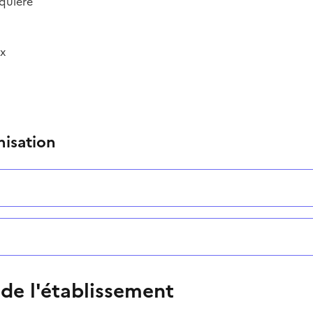
quière
x
nisation
 de l'établissement