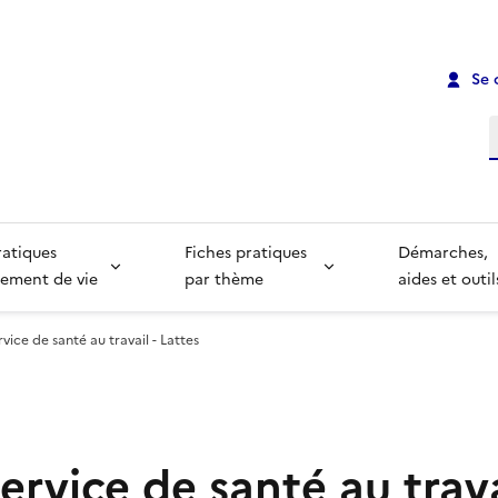
Se 
R
ratiques
Fiches pratiques
Démarches,
ement de vie
par thème
aides et outil
rvice de santé au travail - Lattes
Service de santé au trava