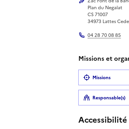
Zac Font de la Ban
Adresse postale
Plan du Negalat
CS 71007
34973
Lattes Cede
04 28 70 08 85
Téléphone
Missions et orga
Missions
Responsable(s)
Accessibilité