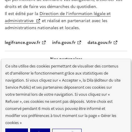
droits et de faire vos démarches du quotidien.
Il est édité par la
Direction de l’information légale et
administrative
et réalisé en partenariat avec les
administrations nationales et locales.
legifrance.gouv.fr
info.gouv.fr
data.gouv.fr
Nos partenaires
Ce site utilise des cookies permettant de visualiser des contenus
et d'améliorer le fonctionnement grâce aux statistiques de
navigation. Si vous cliquez sur « Accepter », la Dila (éditeur du site
Service Public) et ses partenaires déposeront ces cookies sur
votre terminal lors de votre navigation. Si vous cliquez sur «
Plan du site
Accessibilité : totalement conforme
Accessibilité des
Refuser », ces cookies ne seront pas déposés. Votre choix est
services en ligne
Mentions légales
Données personnelles et sécurité
conservé pendant 6 mois et vous pouvez être informé et
modifier vos préférences à tout moment sur la page « Gérer les
Conditions générales d'utilisation
Gestion des cookies
cookies »
Sauf mention contraire, tous les contenus de ce site sont sous
licence