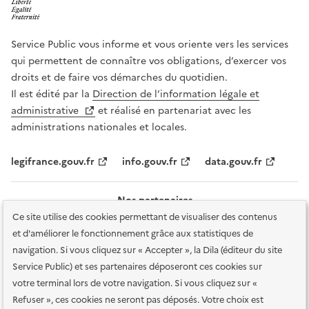
Service Public vous informe et vous oriente vers les services
qui permettent de connaître vos obligations, d’exercer vos
droits et de faire vos démarches du quotidien.
Il est édité par la
Direction de l’information légale et
administrative
et réalisé en partenariat avec les
administrations nationales et locales.
legifrance.gouv.fr
info.gouv.fr
data.gouv.fr
Nos partenaires
Ce site utilise des cookies permettant de visualiser des contenus
et d'améliorer le fonctionnement grâce aux statistiques de
navigation. Si vous cliquez sur « Accepter », la Dila (éditeur du site
Service Public) et ses partenaires déposeront ces cookies sur
votre terminal lors de votre navigation. Si vous cliquez sur «
Plan du site
Accessibilité : totalement conforme
Accessibilité des
Refuser », ces cookies ne seront pas déposés. Votre choix est