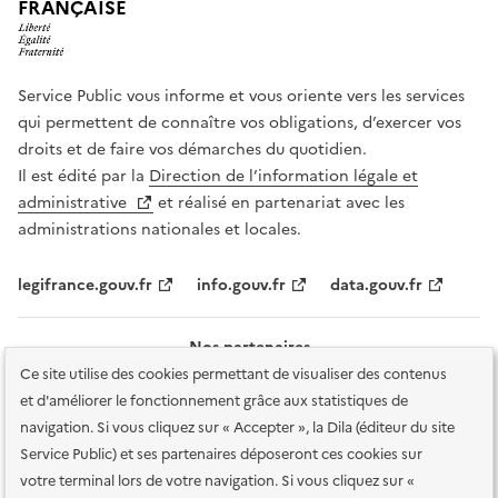
FRANÇAISE
Service Public vous informe et vous oriente vers les services
qui permettent de connaître vos obligations, d’exercer vos
droits et de faire vos démarches du quotidien.
Il est édité par la
Direction de l’information légale et
administrative
et réalisé en partenariat avec les
administrations nationales et locales.
legifrance.gouv.fr
info.gouv.fr
data.gouv.fr
Nos partenaires
Ce site utilise des cookies permettant de visualiser des contenus
et d'améliorer le fonctionnement grâce aux statistiques de
navigation. Si vous cliquez sur « Accepter », la Dila (éditeur du site
Service Public) et ses partenaires déposeront ces cookies sur
votre terminal lors de votre navigation. Si vous cliquez sur «
Plan du site
Accessibilité : totalement conforme
Accessibilité des