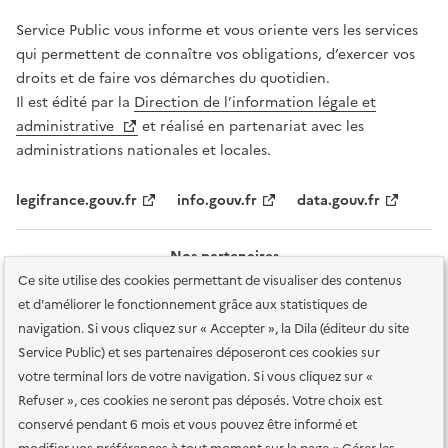
Service Public vous informe et vous oriente vers les services
qui permettent de connaître vos obligations, d’exercer vos
droits et de faire vos démarches du quotidien.
Il est édité par la
Direction de l’information légale et
administrative
et réalisé en partenariat avec les
administrations nationales et locales.
legifrance.gouv.fr
info.gouv.fr
data.gouv.fr
Nos partenaires
Ce site utilise des cookies permettant de visualiser des contenus
et d'améliorer le fonctionnement grâce aux statistiques de
navigation. Si vous cliquez sur « Accepter », la Dila (éditeur du site
Service Public) et ses partenaires déposeront ces cookies sur
votre terminal lors de votre navigation. Si vous cliquez sur «
Plan du site
Accessibilité : totalement conforme
Accessibilité des
Refuser », ces cookies ne seront pas déposés. Votre choix est
services en ligne
Mentions légales
Données personnelles et sécurité
conservé pendant 6 mois et vous pouvez être informé et