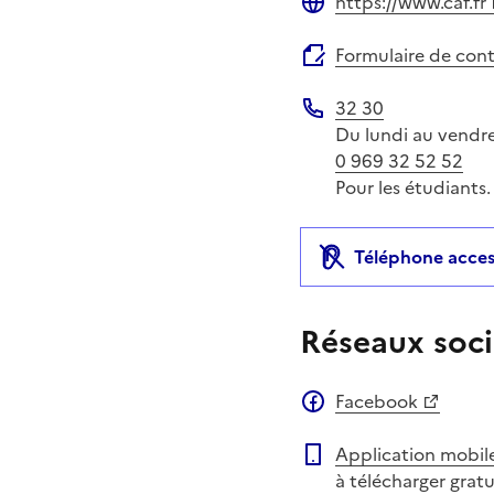
https://www.caf.fr
Site web
Formulaire de con
32 30
Téléphone
Du lundi au vendred
0 969 32 52 52
Pour les étudiants.
Téléphone acces
Réseaux soci
Facebook
Application mobil
à télécharger grat