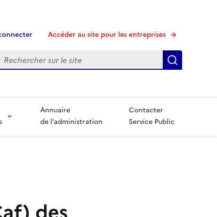
connecter
Accéder au site pour les entreprises
echerche
Recherche
Annuaire
Contacter
s
de l’administration
Service Public
Caf) des