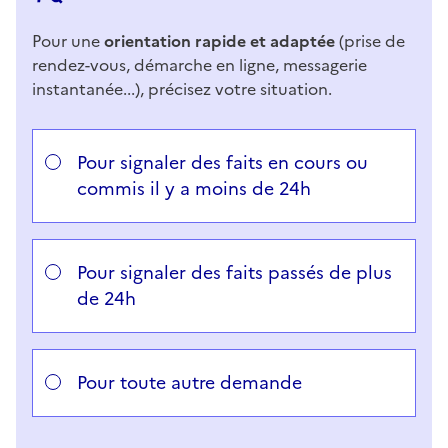
Pour une
orientation rapide et adaptée
(prise de
rendez-vous, démarche en ligne, messagerie
instantanée...), précisez votre situation.
Répondez aux questions successives et les réponses 
Vous avez choisi
Choisissez votre cas
Pour signaler des faits en cours ou
commis il y a moins de 24h
Pour signaler des faits passés de plus
de 24h
Pour toute autre demande