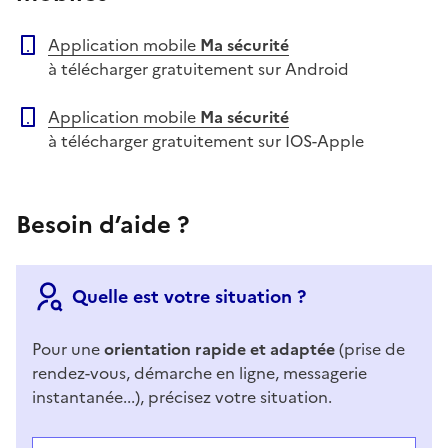
Application mobile
Ma sécurité
à télécharger gratuitement sur Android
Application mobile
Ma sécurité
à télécharger gratuitement sur IOS-Apple
Besoin d’aide ?
Quelle est votre situation ?
Pour une
orientation rapide et adaptée
(prise de
rendez-vous, démarche en ligne, messagerie
instantanée...), précisez votre situation.
Répondez aux questions successives et les réponses 
Vous avez choisi
Choisissez votre cas