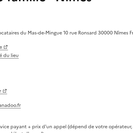
ocataires du Mas-de-Mingue
10 rue Ronsard
30000
Nîmes
F
e
té du lieu
r
nadoo.fr
rvice payant + prix d'un appel (dépend de votre opérateur, 