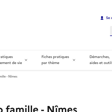
Se 
R
ratiques
Fiches pratiques
Démarches,
ement de vie
par thème
aides et outil
mille - Nîmes
o famille - Nîmes