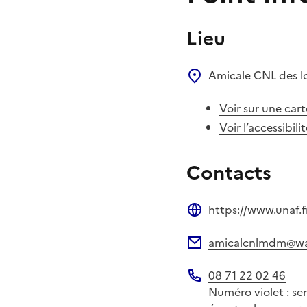
Lieu
Amicale CNL des l
Voir sur une cart
Voir l’accessibili
Contacts
https://www.unaf.f
Site web
amicalcnlmdm@wa
Adresse électronique
08 71 22 02 46
Téléphone
Numéro violet : se