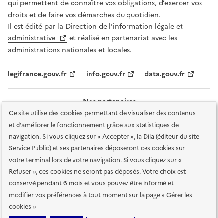
qui permettent de connaître vos obligations, d’exercer vos
droits et de faire vos démarches du quotidien.
Il est édité par la
Direction de l’information légale et
administrative
et réalisé en partenariat avec les
administrations nationales et locales.
legifrance.gouv.fr
info.gouv.fr
data.gouv.fr
Nos partenaires
Ce site utilise des cookies permettant de visualiser des contenus
et d'améliorer le fonctionnement grâce aux statistiques de
navigation. Si vous cliquez sur « Accepter », la Dila (éditeur du site
Service Public) et ses partenaires déposeront ces cookies sur
votre terminal lors de votre navigation. Si vous cliquez sur «
Plan du site
Accessibilité : totalement conforme
Accessibilité des
Refuser », ces cookies ne seront pas déposés. Votre choix est
services en ligne
Mentions légales
Données personnelles et sécurité
conservé pendant 6 mois et vous pouvez être informé et
modifier vos préférences à tout moment sur la page « Gérer les
Conditions générales d'utilisation
Gestion des cookies
cookies »