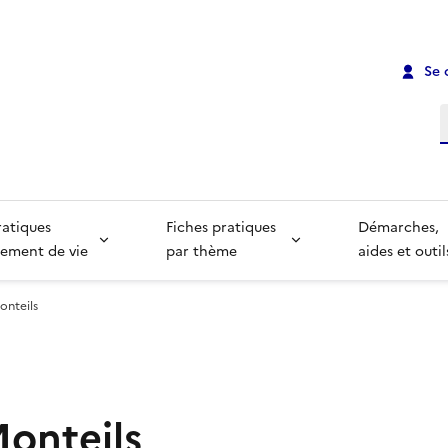
Se 
R
ratiques
Fiches pratiques
Démarches,
ement de vie
par thème
aides et outil
onteils
Monteils