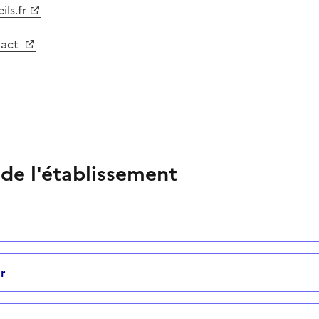
ls.fr
tact
 de l'établissement
r