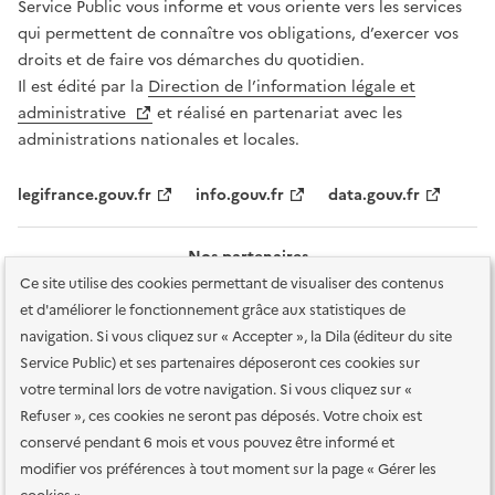
Service Public vous informe et vous oriente vers les services
qui permettent de connaître vos obligations, d’exercer vos
droits et de faire vos démarches du quotidien.
Il est édité par la
Direction de l’information légale et
administrative
et réalisé en partenariat avec les
administrations nationales et locales.
legifrance.gouv.fr
info.gouv.fr
data.gouv.fr
Nos partenaires
Ce site utilise des cookies permettant de visualiser des contenus
et d'améliorer le fonctionnement grâce aux statistiques de
navigation. Si vous cliquez sur « Accepter », la Dila (éditeur du site
Service Public) et ses partenaires déposeront ces cookies sur
votre terminal lors de votre navigation. Si vous cliquez sur «
Plan du site
Accessibilité : totalement conforme
Accessibilité des
Refuser », ces cookies ne seront pas déposés. Votre choix est
services en ligne
Mentions légales
Données personnelles et sécurité
conservé pendant 6 mois et vous pouvez être informé et
modifier vos préférences à tout moment sur la page « Gérer les
Conditions générales d'utilisation
Gestion des cookies