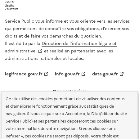
Service Public vous informe et vous oriente vers les services
qui permettent de connaître vos obligations, d’exercer vos
droits et de faire vos démarches du quotidien.
Il est édité par la
Direction de l’information légale et
administrative
et réalisé en partenariat avec les
administrations nationales et locales.
legifrance.gouv.fr
info.gouv.fr
data.gouv.fr
Nos partenaires
Ce site utilise des cookies permettant de visualiser des contenus
et d'améliorer le fonctionnement grâce aux statistiques de
navigation. Si vous cliquez sur « Accepter », la Dila (éditeur du site
Service Public) et ses partenaires déposeront ces cookies sur
votre terminal lors de votre navigation. Si vous cliquez sur «
Plan du site
Accessibilité : totalement conforme
Accessibilité des
Refuser », ces cookies ne seront pas déposés. Votre choix est