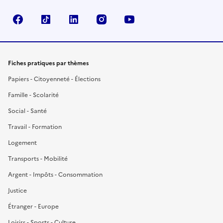
Facebook
TikTok
LinkedIn
Instagram
YouTube
Fiches pratiques par thèmes
Papiers - Citoyenneté - Élections
Famille - Scolarité
Social - Santé
Travail - Formation
Logement
Transports - Mobilité
Argent - Impôts - Consommation
Justice
Étranger - Europe
Loisirs - Sports - Culture