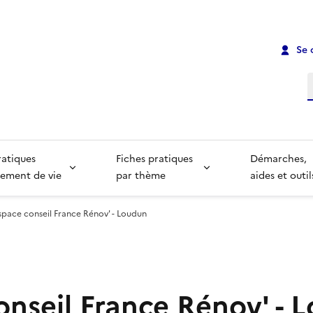
Se 
R
ratiques
Fiches pratiques
Démarches,
ement de vie
par thème
aides et outil
space conseil France Rénov' - Loudun
onseil France Rénov' - 