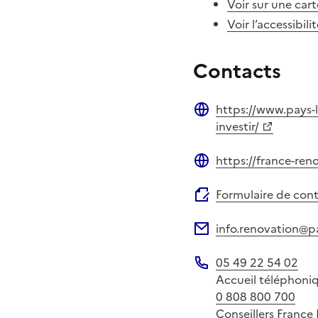
Voir sur une cart
Voir l’accessibili
Contacts
https://www.pays-l
Site web
investir/
https://france-reno
Site web
Formulaire de con
info.renovation@pa
Adresse électronique
05 49 22 54 02
Téléphone
Accueil téléphoniq
0 808 800 700
Conseillers France 