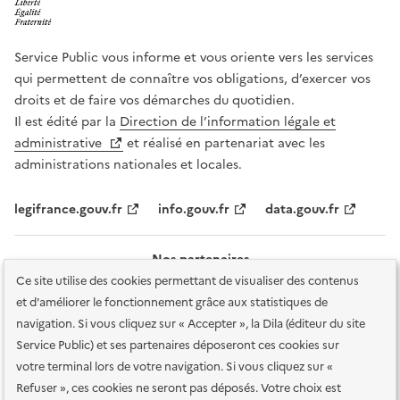
Service Public vous informe et vous oriente vers les services
qui permettent de connaître vos obligations, d’exercer vos
droits et de faire vos démarches du quotidien.
Il est édité par la
Direction de l’information légale et
administrative
et réalisé en partenariat avec les
administrations nationales et locales.
legifrance.gouv.fr
info.gouv.fr
data.gouv.fr
Nos partenaires
Ce site utilise des cookies permettant de visualiser des contenus
et d'améliorer le fonctionnement grâce aux statistiques de
navigation. Si vous cliquez sur « Accepter », la Dila (éditeur du site
Service Public) et ses partenaires déposeront ces cookies sur
votre terminal lors de votre navigation. Si vous cliquez sur «
Plan du site
Accessibilité : totalement conforme
Accessibilité des
Refuser », ces cookies ne seront pas déposés. Votre choix est