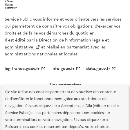
Service Public vous informe et vous oriente vers les services
qui permettent de connaître vos obligations, d’exercer vos
droits et de faire vos démarches du quotidien.
Il est édité par la
Direction de l’information légale et
administrative
et réalisé en partenariat avec les
administrations nationales et locales.
legifrance.gouv.fr
info.gouv.fr
data.gouv.fr
Nos partenaires
Ce site utilise des cookies permettant de visualiser des contenus
et d'améliorer le fonctionnement grâce aux statistiques de
navigation. Si vous cliquez sur « Accepter », la Dila (éditeur du site
Service Public) et ses partenaires déposeront ces cookies sur
votre terminal lors de votre navigation. Si vous cliquez sur «
Plan du site
Accessibilité : totalement conforme
Accessibilité des
Refuser », ces cookies ne seront pas déposés. Votre choix est