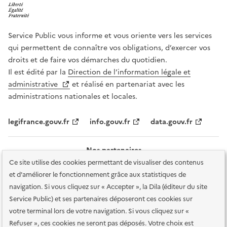
Service Public vous informe et vous oriente vers les services
qui permettent de connaître vos obligations, d’exercer vos
droits et de faire vos démarches du quotidien.
Il est édité par la
Direction de l’information légale et
administrative
et réalisé en partenariat avec les
administrations nationales et locales.
legifrance.gouv.fr
info.gouv.fr
data.gouv.fr
Nos partenaires
Ce site utilise des cookies permettant de visualiser des contenus
et d'améliorer le fonctionnement grâce aux statistiques de
navigation. Si vous cliquez sur « Accepter », la Dila (éditeur du site
Service Public) et ses partenaires déposeront ces cookies sur
votre terminal lors de votre navigation. Si vous cliquez sur «
Plan du site
Accessibilité : totalement conforme
Accessibilité des
Refuser », ces cookies ne seront pas déposés. Votre choix est