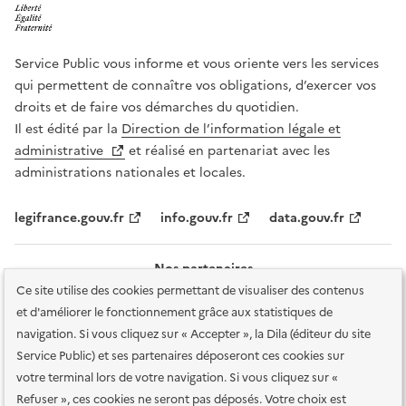
Service Public vous informe et vous oriente vers les services
qui permettent de connaître vos obligations, d’exercer vos
droits et de faire vos démarches du quotidien.
Il est édité par la
Direction de l’information légale et
administrative
et réalisé en partenariat avec les
administrations nationales et locales.
legifrance.gouv.fr
info.gouv.fr
data.gouv.fr
Nos partenaires
Ce site utilise des cookies permettant de visualiser des contenus
et d'améliorer le fonctionnement grâce aux statistiques de
navigation. Si vous cliquez sur « Accepter », la Dila (éditeur du site
Service Public) et ses partenaires déposeront ces cookies sur
votre terminal lors de votre navigation. Si vous cliquez sur «
Plan du site
Accessibilité : totalement conforme
Accessibilité des
Refuser », ces cookies ne seront pas déposés. Votre choix est