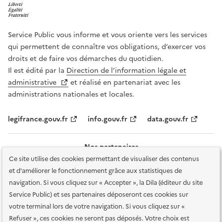
Service Public vous informe et vous oriente vers les services
qui permettent de connaître vos obligations, d’exercer vos
droits et de faire vos démarches du quotidien.
Il est édité par la
Direction de l’information légale et
administrative
et réalisé en partenariat avec les
administrations nationales et locales.
legifrance.gouv.fr
info.gouv.fr
data.gouv.fr
Nos partenaires
Ce site utilise des cookies permettant de visualiser des contenus
et d'améliorer le fonctionnement grâce aux statistiques de
navigation. Si vous cliquez sur « Accepter », la Dila (éditeur du site
Service Public) et ses partenaires déposeront ces cookies sur
votre terminal lors de votre navigation. Si vous cliquez sur «
Plan du site
Accessibilité : totalement conforme
Accessibilité des
Refuser », ces cookies ne seront pas déposés. Votre choix est