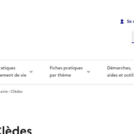
Se 
R
ratiques
Fiches pratiques
Démarches,
ement de vie
par thème
aides et outil
airie - Clèdes
Clèdes