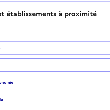
t établissements à proximité
e
tonomie
le