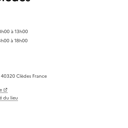
8h00 à 13h00
3h00 à 18h00
o
40320
Clèdes
France
e
té du lieu