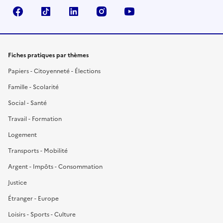
Facebook
TikTok
LinkedIn
Instagram
YouTube
Fiches pratiques par thèmes
Papiers - Citoyenneté - Élections
Famille - Scolarité
Social - Santé
Travail - Formation
Logement
Transports - Mobilité
Argent - Impôts - Consommation
Justice
Étranger - Europe
Loisirs - Sports - Culture