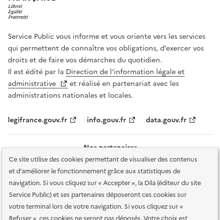
Service Public vous informe et vous oriente vers les services
qui permettent de connaître vos obligations, d’exercer vos
droits et de faire vos démarches du quotidien.
Il est édité par la
Direction de l’information légale et
administrative
et réalisé en partenariat avec les
administrations nationales et locales.
legifrance.gouv.fr
info.gouv.fr
data.gouv.fr
Nos partenaires
Ce site utilise des cookies permettant de visualiser des contenus
et d'améliorer le fonctionnement grâce aux statistiques de
navigation. Si vous cliquez sur « Accepter », la Dila (éditeur du site
Service Public) et ses partenaires déposeront ces cookies sur
votre terminal lors de votre navigation. Si vous cliquez sur «
Plan du site
Accessibilité : totalement conforme
Accessibilité des
Refuser », ces cookies ne seront pas déposés. Votre choix est