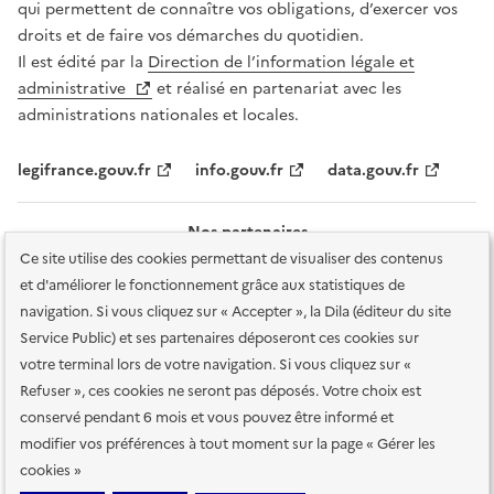
qui permettent de connaître vos obligations, d’exercer vos
droits et de faire vos démarches du quotidien.
Il est édité par la
Direction de l’information légale et
administrative
et réalisé en partenariat avec les
administrations nationales et locales.
legifrance.gouv.fr
info.gouv.fr
data.gouv.fr
Nos partenaires
Ce site utilise des cookies permettant de visualiser des contenus
et d'améliorer le fonctionnement grâce aux statistiques de
navigation. Si vous cliquez sur « Accepter », la Dila (éditeur du site
Service Public) et ses partenaires déposeront ces cookies sur
votre terminal lors de votre navigation. Si vous cliquez sur «
Plan du site
Accessibilité : totalement conforme
Accessibilité des
Refuser », ces cookies ne seront pas déposés. Votre choix est
services en ligne
Mentions légales
Données personnelles et sécurité
conservé pendant 6 mois et vous pouvez être informé et
modifier vos préférences à tout moment sur la page « Gérer les
Conditions générales d'utilisation
Gestion des cookies
cookies »