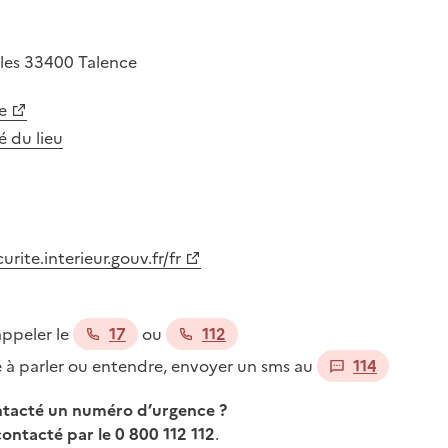
les
33400
Talence
e
té du lieu
ite.interieur.gouv.fr/fr
appeler le
17
ou
112
té à parler ou entendre, envoyer un sms au
114
ontacté un numéro d’urgence ?
contacté par le 0 800 112 112
.