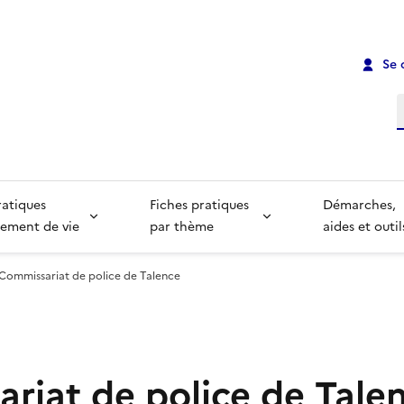
Se 
R
ratiques
Fiches pratiques
Démarches,
ement de vie
par thème
aides et outil
Commissariat de police de Talence
riat de police de Tale