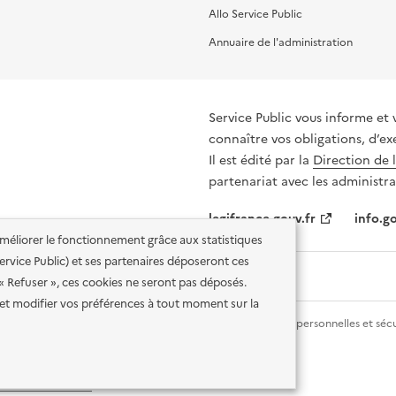
Allo Service Public
Annuaire de l'administration
Service Public vous informe et 
connaître vos obligations, d’ex
Il est édité par la
Direction de 
partenariat avec les administra
legifrance.gouv.fr
info.go
'améliorer le fonctionnement grâce aux statistiques
 Service Public) et ses partenaires déposeront ces
 « Refuser », ces cookies ne seront pas déposés.
et modifier vos préférences à tout moment sur la
lité des services en ligne
Mentions légales
Données personnelles et sécu
ence etalab-2.0