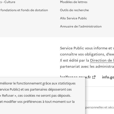
ts - Culture
Modèles de lettres
, fondations et fonds de dotation
Outils de recherche
Allo Service Public
Annuaire de l'administration
Service Public vous informe et 
connaître vos obligations, d’ex
Il est édité par la
Direction de 
partenariat avec les administra
legifrance.gouv.fr
info.go
'améliorer le fonctionnement grâce aux statistiques
 Service Public) et ses partenaires déposeront ces
 « Refuser », ces cookies ne seront pas déposés.
et modifier vos préférences à tout moment sur la
lité des services en ligne
Mentions légales
Données personnelles et sécu