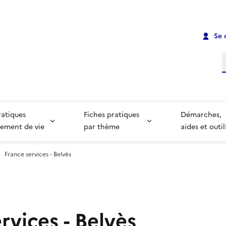
Se 
R
ratiques
Fiches pratiques
Démarches,
ement de vie
par thème
aides et outil
France services - Belvès
rvices - Belvès